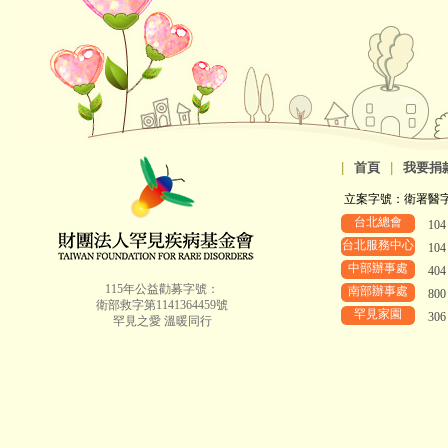
|
首頁
|
我要捐
立案字號：衛署醫字第8
台北總會
10
台北服務中心
10
中部辦事處
40
115年公益勸募字號：
南部辦事處
80
衛部救字第1141364459號
罕見家園
30
罕見之愛 溫暖同行