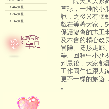
隔天與大家約
2004年彙整
草球，一堆的小
2003年彙整
說，之後又有個
2002年彙整
戲在等著大家，
保護協會的志工
及本會的精心改
冒險、隱形走廊
等。回程中小朋
到最後，大家都
工作同仁也跟大
更不一樣的旅遊
。