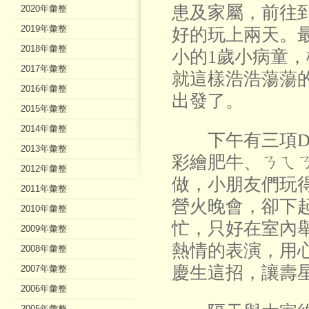
患及家屬，前往
2020年彙整
2019年彙整
好的玩上兩天。最
2018年彙整
小的1歲小病童，
2017年彙整
就這樣浩浩蕩蕩
2016年彙整
出發了。
2015年彙整
2014年彙整
下午有三項DI
2013年彙整
彩繪肥牛、ㄋㄟ
2012年彙整
做，小朋友們玩
2011年彙整
營火晚會，卻下
2010年彙整
忙，只好在室內
2009年彙整
熱情的表演，用
2008年彙整
慶生這招，讓壽
2007年彙整
2006年彙整
2005年彙整