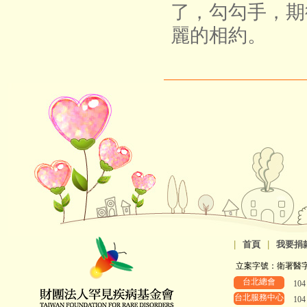
了，勾勾手，期
麗的相約。
|
首頁
|
我要捐
立案字號：衛署醫字第8
台北總會
10
台北服務中心
10