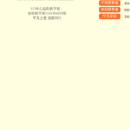
中部辦事處
40
115年公益勸募字號：
南部辦事處
80
衛部救字第1141364459號
罕見家園
30
罕見之愛 溫暖同行