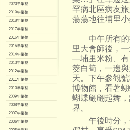
2020年彙整
罕病北區病友旅
2019年彙整
蕩蕩地往埔里小
2018年彙整
2017年彙整
中午所有的病
2016年彙整
2015年彙整
里大會師後，一
2014年彙整
—埔里米粉、有
2013年彙整
筊白筍，一邊與
2012年彙整
天。下午參觀號
2011年彙整
博物館，看著蝴
2010年彙整
蝴蝶翩翩起舞，
2009年彙整
2008年彙整
界。
2007年彙整
午後時分，一
2006年彙整
2005年彙整