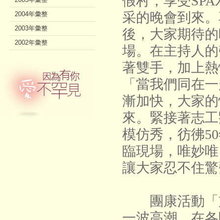
假村，享受SP
采的晚會到來。
2004年彙整
2003年彙整
後，大家期待的
2002年彙整
場。在主持人的
著雙手，加上熱
「當我們同在一
漸加快，大家的
來。緊接著志工
模仿秀，彷彿5
臨現場，唯妙唯
讓大家忍不住驚
團康活動「支
一波高潮，在各