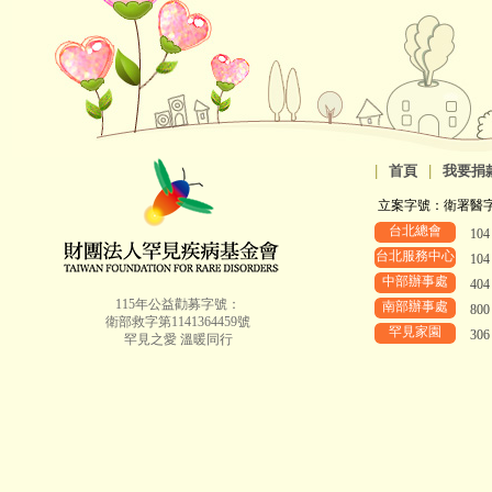
|
首頁
|
我要捐
立案字號：衛署醫字第8
台北總會
10
台北服務中心
10
中部辦事處
40
115年公益勸募字號：
南部辦事處
80
衛部救字第1141364459號
罕見家園
30
罕見之愛 溫暖同行