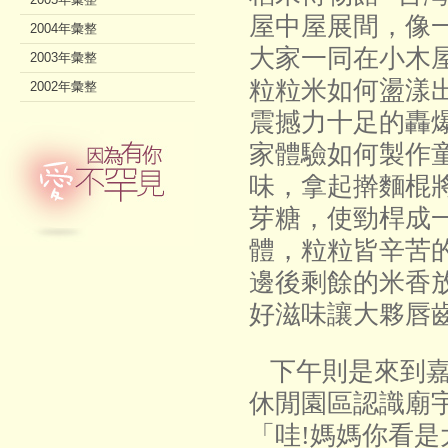
屋中屋展間，像
2004年彙整
大家一同在小木
2003年彙整
粒粒米如何盪漾
2002年彙整
震撼力十足的轟
家體驗如何製作
味，拿起擀麵棍
芽糖，使勁桿成
體，粒粒皆辛苦
邊後剩餘的米香
好滋味讓大夥唇
下午則是來到嘉
休閒園區認識廟
「哇!媽媽你看是