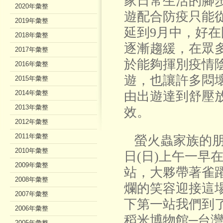
家日常生活的腳
2020年彙整
遊配合防疫只能從
2019年彙整
延到9月中，好
2018年彙整
逐漸趨緩，在眾
2017年彙整
於能夠揮別疫情
2016年彙整
遊，也讓許多悶
2015年彙整
2014年彙整
由出遊達到舒壓
2013年彙整
效。
2012年彙整
2011年彙整
螢火蟲家族的朋
2010年彙整
日(日)上午一早
2009年彙整
站，大夥帶著雀
2008年彙整
爛的笑容迎接這
2007年彙整
下第一站我們到
2006年彙整
稻米博物館─台
2005年彙整