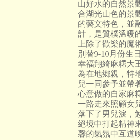
山好水的自然景
合湖光山色的景
的藝文特色，並
計，是質樸溫暖
上除了歡樂的魔
別替9-10月份
幸福翔綺麻糬大
為在地鄉親，特
兒一同參予並帶
心意做的自家麻
一路走來照顧女
落下了男兒淚，
絕境中打起精神
馨的氣氛中互道