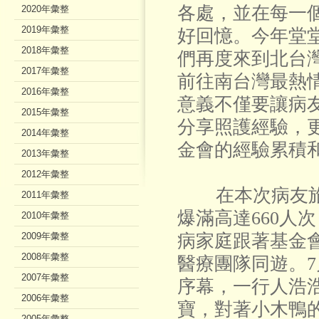
各處，並在每一
2020年彙整
2019年彙整
好回憶。今年堂
2018年彙整
們再度來到北台
2017年彙整
前往南台灣最熱
2016年彙整
意義不僅要讓病
2015年彙整
分享照護經驗，
2014年彙整
金會的經驗累積
2013年彙整
2012年彙整
在本次病友旅
2011年彙整
爆滿高達660人次
2010年彙整
2009年彙整
病家庭跟著基金
2008年彙整
醫療團隊同遊。
2007年彙整
序幕，一行人浩
2006年彙整
寶，對著小木鴨
2005年彙整