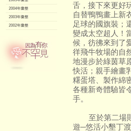
舌，接下來更好
2004年彙整
自替鴨鴨畫上新
2003年彙整
足球的國旗裝；
2002年彙整
變成太空超人！
候，彷彿來到了
徉飛牛牧場的自
地漫步於綠茵草
快活；親手繪畫乳
糬蛋塔、製作綿
各種新奇體驗皆
手。
至於第二場則
遊─悠活小墾丁