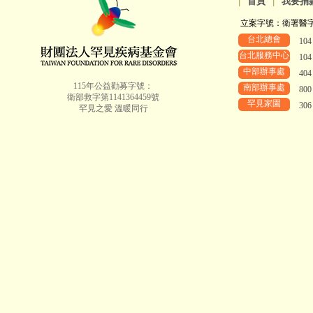
|
首頁
|
我要捐
立案字號：衛署醫字第8
台北總會
10
台北服務中心
10
中部辦事處
40
115年公益勸募字號：
南部辦事處
80
衛部救字第1141364459號
罕見家園
30
罕見之愛 溫暖同行