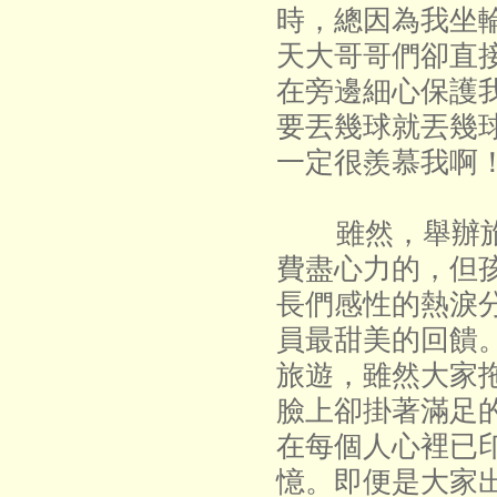
時，總因為我坐
天大哥哥們卻直
在旁邊細心保護
要丟幾球就丟幾
一定很羨慕我啊
雖然，舉辦旅
費盡心力的，但
長們感性的熱淚
員最甜美的回饋
旅遊，雖然大家
臉上卻掛著滿足
在每個人心裡已
憶。即便是大家