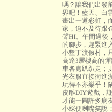
嗎？讓我們出發
界吧！藍天、白
畫出一道彩虹，而
家，迫不及待跟
聲HI。午間過後
的腳步，趕緊進
小墾丁渡假村，
高達3層樓高的
車各處趴趴走；
光衣服直接衝進
玩得不亦樂乎！
皮雕DIY遊戲，
才能一圓許多病
小綵便咧嘴笑說