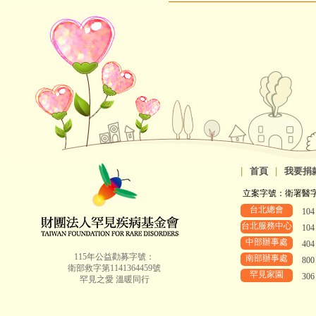
|
首頁
|
我要捐
立案字號：衛署醫字第8
台北總會
10
台北服務中心
10
中部辦事處
40
115年公益勸募字號：
南部辦事處
80
衛部救字第1141364459號
罕見家園
30
罕見之愛 溫暖同行