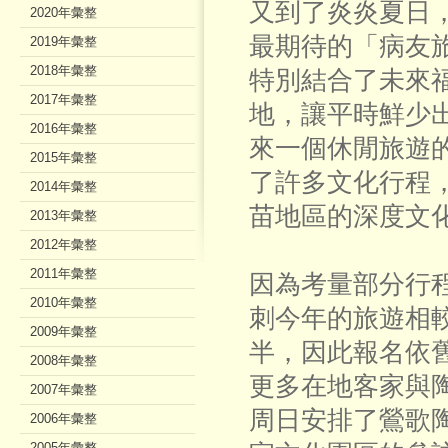
又到了炎炎夏日
2020年彙整
最期待的「病友
2019年彙整
2018年彙整
特別結合了未來
2017年彙整
地，讓平時鮮少
2016年彙整
來一個休閒旅遊
2015年彙整
了許多文化行程
2014年彙整
苗地區的深度文
2013年彙整
2012年彙整
2011年彙整
因為考量部分行
2010年彙整
刺今年的旅遊相
2009年彙整
半，因此報名依
2008年彙整
更多在地客家與
2007年彙整
周日安排了鶯歌
2006年彙整
2005年彙整