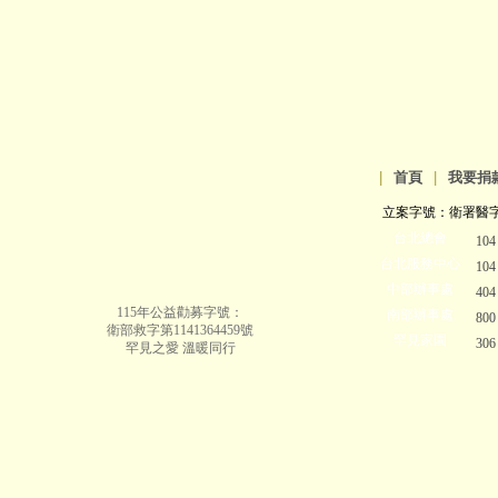
|
首頁
|
我要捐
立案字號：衛署醫字第8
台北總會
10
台北服務中心
10
中部辦事處
40
115年公益勸募字號：
南部辦事處
80
衛部救字第1141364459號
罕見家園
30
罕見之愛 溫暖同行