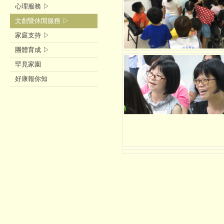
心理服務 ▷
文創暨休閒服務 ▷
家庭支持 ▷
團體育成 ▷
罕見家園
好康報你知