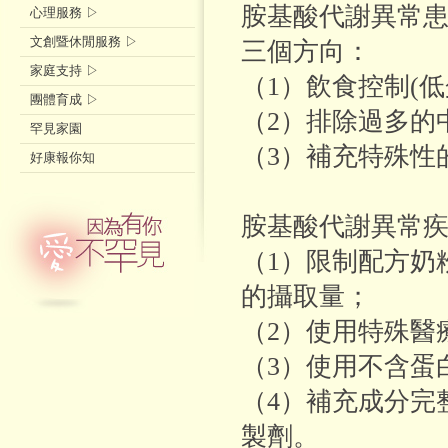
胺基酸代謝異常
心理服務 ▷
文創暨休閒服務 ▷
三個方向：
家庭支持 ▷
（1）飲食控制(低
團體育成 ▷
（2）排除過多的
罕見家園
（3）補充特殊性
好康報你知
胺基酸代謝異常
（1）限制配方奶
的攝取量；
（2）使用特殊醫
（3）使用不含蛋
（4）補充成分完
製劑。