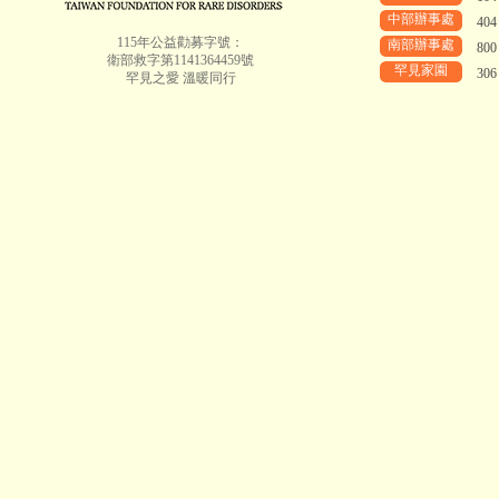
中部辦事處
40
115年公益勸募字號：
南部辦事處
80
衛部救字第1141364459號
罕見家園
30
罕見之愛 溫暖同行