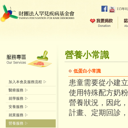
115年
營養小常識
低蛋白小常識
患童需要從小建
加入本會及服務流程 ▷
醫療服務 ▷
使用特殊配方奶
就學服務 ▷
營養狀況，因此，
安養服務 ▷
計畫、定期回診
就業服務 ▷
營養服務 ▷