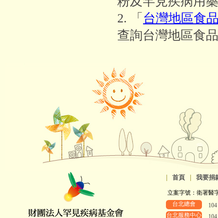
粉及罕見疾病用
2. 「
台灣地區食
查詢台灣地區食
|
首頁
|
我要捐
立案字號：衛署醫字第8
台北總會
10
台北服務中心
10