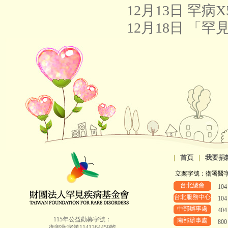
12月13日 罕病
12月18日 「
|
首頁
|
我要捐
立案字號：衛署醫字第8
台北總會
10
台北服務中心
10
中部辦事處
40
115年公益勸募字號：
南部辦事處
80
衛部救字第1141364459號