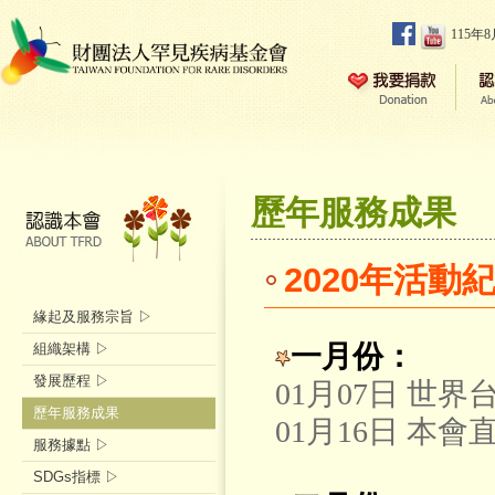
115年
歷年服務成果
2020年活動
緣起及服務宗旨 ▷
一月份：
組織架構 ▷
發展歷程 ▷
01月07日 世
歷年服務成果
01月16日 本
服務據點 ▷
SDGs指標 ▷