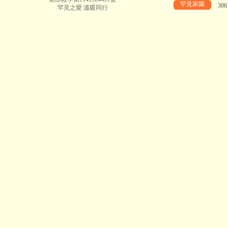
罕見家園
30
罕見之愛 溫暖同行