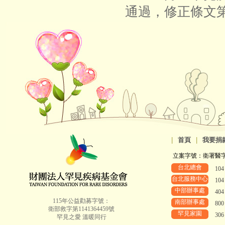
通過，修正條文第
|
首頁
|
我要捐
立案字號：衛署醫字第8
台北總會
10
台北服務中心
10
中部辦事處
40
115年公益勸募字號：
南部辦事處
80
衛部救字第1141364459號
罕見家園
30
罕見之愛 溫暖同行