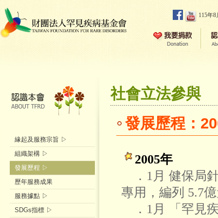
115年
社會立法參與
發展歷程：200
緣起及服務宗旨 ▷
組織架構 ▷
2005年
發展歷程 ▷
．1月 健保局針
歷年服務成果
專用，編列 5.7
服務據點 ▷
．1月 「罕見疾
SDGs指標 ▷