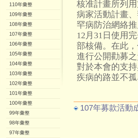
核准計畫所列用
110年彙整
病家活動計畫、
109年彙整
罕病防治網絡推
108年彙整
12月31日使
107年彙整
部核備。
在此，
106年彙整
105年彙整
進行公開勸募之
104年彙整
對於本會的支持
103年彙整
疾病的路並不孤
102年彙整
101年彙整
100年彙整
107年募款活動
99年彙整
98年彙整
97年彙整