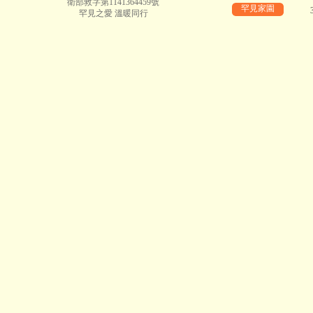
衛部救字第1141364459號
罕見家園
罕見之愛 溫暖同行