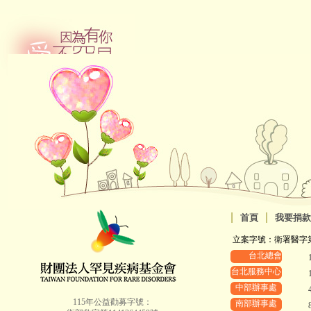
|
|
首頁
我要捐款
立案字號：衛署醫字第88
台北總會
台北服務中心
中部辦事處
115年公益勸募字號：
南部辦事處