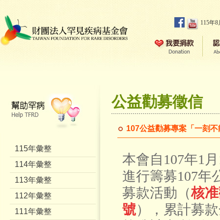
115年
公益勸募徵信
107公益勸募專案「一刻
115年彙整
本會自107年1
114年彙整
進行籌募107
113年彙整
募款活動（
核准
112年彙整
號
），累計募款金
111年彙整