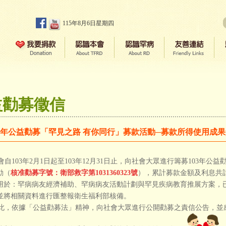
115年8月6日星期四
益勸募徵信
03年公益勸募「罕見之路 有你同行」募款活動─募款所得使用成
自103年2月1日起至103年12月31日止，向社會大眾進行籌募103年公
動（
核准勸募字號：衛部救字第1031360323號
），累計募款金額及利息共計4
用於：罕病病友經濟補助、罕病病友活動計劃與罕見疾病教育推展方案，已全數
並將相關資料進行匯整報衛生福利部核備。
，依據「公益勸募法」精神，向社會大眾進行公開勸募之責信公告，並