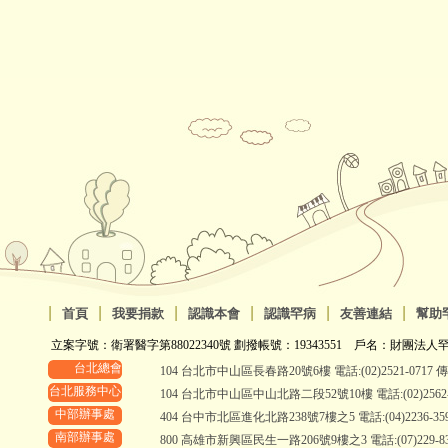
|
|
|
|
|
|
首頁
我要捐款
認識本會
認識罕病
友善連結
幫助
立案字號：衛署醫字第88022340號 劃撥帳號：19343551 戶名：財團法人罕
台北總會
104 台北市中山區長春路20號6樓 電話:(02)2521-0717 傳真:
台北服務中心
104 台北市中山區中山北路二段52號10樓 電話:(02)2562-295
中部辦事處
404 台中市北區進化北路238號7樓之5 電話:(04)2236-3595 
南部辦事處
800 高雄市新興區民生一路206號9樓之3 電話:(07)229-8311