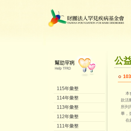
公
1
115年彙整
本會
114年彙整
款活
113年彙整
所列
畢，
112年彙整
在此
111年彙整