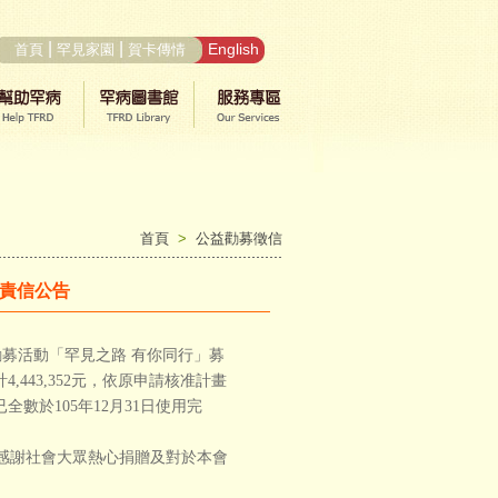
|
|
English
首頁
罕見家園
賀卡傳情
首頁
>
公益勸募徵信
果責信公告
益勸募活動「罕見之路 有你同行」募
,443,352元，依原申請核准計畫
於105年12月31日使用完
感謝社會大眾熱心捐贈及對於本會