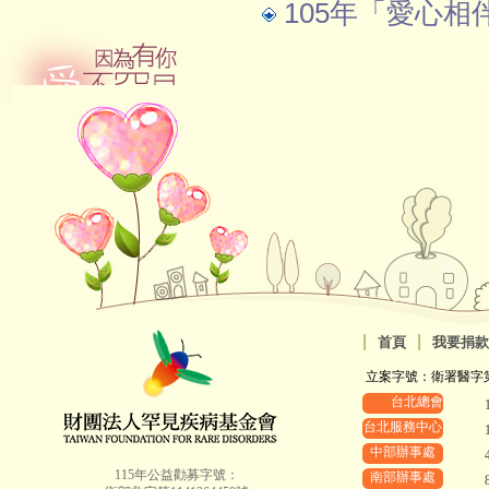
105年「愛心相
|
|
首頁
我要捐款
立案字號：衛署醫字第88
台北總會
台北服務中心
中部辦事處
115年公益勸募字號：
南部辦事處