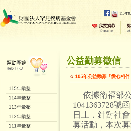
115年
公益勸募徵信
105年公益勸募「愛心相伴
115年彙整
依據衛福部公
114年彙整
1041363728
113年彙整
日止，針對社會
112年彙整
募活動，本次募
111年彙整