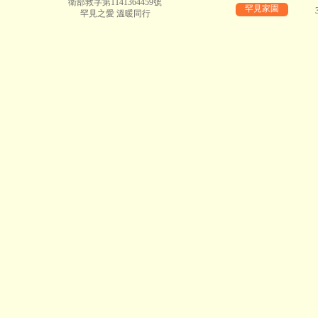
衛部救字第1141364459號
罕見家園
罕見之愛 溫暖同行