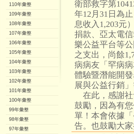
衛部救字第104
110年彙整
年12月31日為止
109年彙整
息收入1,203
108年彙整
捐款、亞太電信5
107年彙整
樂公益平台等公開
106年彙整
105年彙整
之支出，尚餘1,7
104年彙整
病病友「罕病病
103年彙整
體驗暨潛能開發
102年彙整
展與公益行銷
101年彙整
在此，感謝社
100年彙整
鼓勵，因為有您
99年彙整
單！本會依據「
98年彙整
告。也鼓勵大家
97年彙整