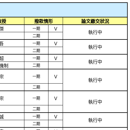
教授
撥款情形
論文繳交狀況
傑
一期
Ｖ
執行中
二期
吾
一期
Ｖ
執行中
二期
超
一期
Ｖ
執行中
機制
二期
宗
一期
Ｖ
執行中
二期
宗
一期
Ｖ
執行中
二期
誠
一期
Ｖ
執行中
二期