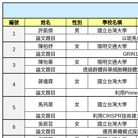
編號
姓名
性別
學校名稱
許凱傑
男
國立台灣大學
1
論文題目
以斑馬
陳柏妤
女
陽明交通大學
2
論文題目
GRIN1
陳怡蓁
女
陽明交通大學
3
論文題目
透過群體與單細胞轉錄體
蔣儀霖
女
國立台灣大學
4
論文題目
利用
Prime
馬荺蒽
女
國立台灣大學
5
論文題目
利用
CRISPR
技術建
吳辰芸
女
國立台灣大學
6
論文題目
運用果蠅模式探