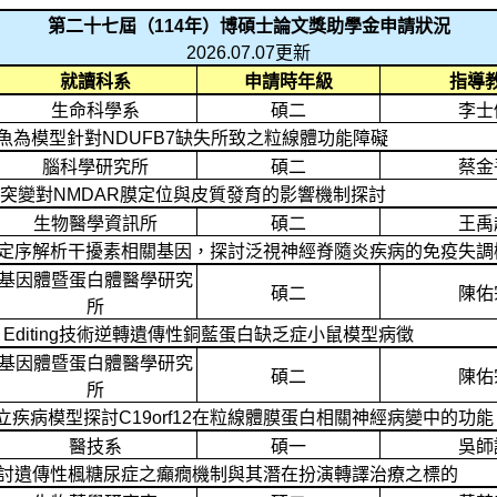
第二十七屆（
114
年）博碩士論文獎助學金申請狀況
2026.07.07
更新
就讀科系
申請時年級
指導
生命科學系
碩二
李士
魚為模型針對
NDUFB7
缺失所致之粒線體功能障礙
腦科學研究所
碩二
蔡金
突變對
NMDAR
膜定位與皮質發育的影響機制探討
生物醫學資訊所
碩二
王禹
定序解析干擾素相關基因，探討泛視神經脊隨炎疾病的免疫失調
基因體暨蛋白體醫學研究
碩二
陳佑
所
 Editing
技術逆轉遺傳性銅藍蛋白缺乏症小鼠模型病徵
基因體暨蛋白體醫學研究
碩二
陳佑
所
立疾病模型探討
C19orf12
在粒線體膜蛋白相關神經病變中的功能
醫技系
碩一
吳師
討遺傳性楓糖尿症之癲癇機制與其潛在扮演轉譯治療之標的