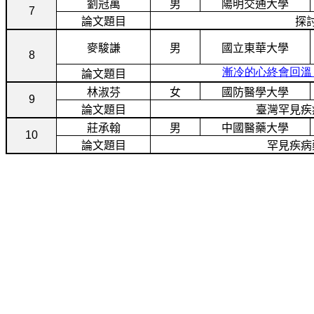
劉冠萬
男
陽明交通大學
7
論文題目
探
麥駿謙
男
國立東華大學
8
漸冷的心終會回溫
論文題目
林淑芬
女
國防醫學大學
9
論文題目
臺灣罕見疾
莊承翰
男
中國醫藥大學
10
論文題目
罕見疾病