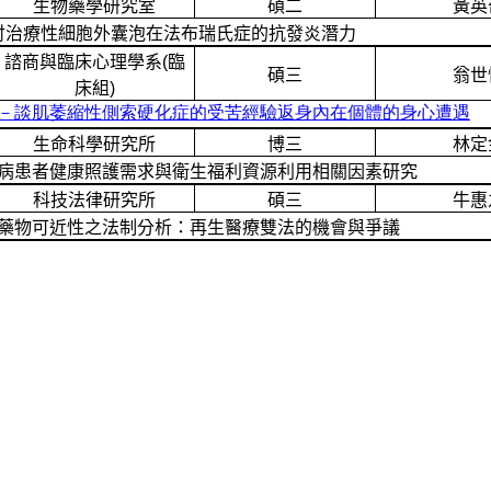
生物藥學研究室
碩二
黃英
討治療性細胞外囊泡在法布瑞氏症的抗發炎潛力
諮商與臨床心理學系
(
臨
碩三
翁世
床組
)
－談肌萎縮性側索硬化症的受苦經驗返身內在個體的身心遭遇
生命科學研究所
博三
林定
病患者健康照護需求與衛生福利資源利用相關因素研究
科技法律研究所
碩三
牛惠
藥物可近性之法制分析：再生醫療雙法的機會與爭議