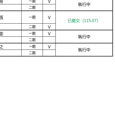
奇
一期
Ｖ
執行中
二期
恆
一期
Ｖ
已繳交（
115.07
）
二期
Ｖ
金
一期
Ｖ
執行中
二期
之
一期
Ｖ
執行中
二期